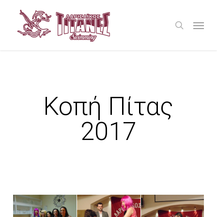
Skip
Menu
to
search
main
content
Κοπή Πίτας
2017