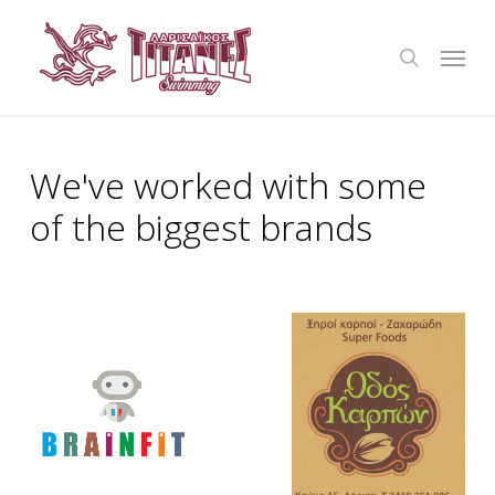
Skip
Menu
to
search
main
content
We've
worked
with
some
of
the
biggest
brands