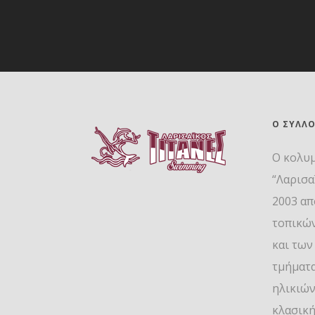
Ο ΣΎΛΛ
Ο κολυ
“Λαρισα
2003 απ
τοπικώ
και των
τμήματ
ηλικιών
κλασική