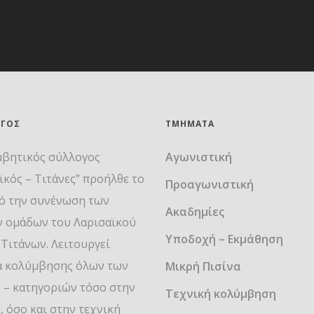
ΟΓΟΣ
ΤΜΉΜΑΤΑ
μβητικός σύλλογος
Αγωνιστική
ϊκός – Τιτάνες” προήλθε το
Προαγωνιστική
ό την συνένωση των
Ακαδημίες
ν ομάδων του Λαρισαϊκού
Υποδοχή – Εκμάθηση
 Τιτάνων. Λειτουργεί
α κολύμβησης όλων των
Μικρή Πισίνα
 – κατηγοριών τόσο στην
Τεχνική κολύμβηση
, όσο και στην τεχνική