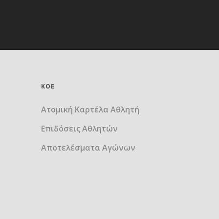
ΚΟΕ
Ατομική Καρτέλα Αθλητή
Επιδόσεις Αθλητών
Αποτελέσματα Αγώνων