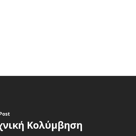
Post
χνική Κολύμβηση