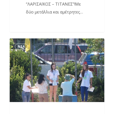
“ΛΑΡΙΣΑΪΚΟΣ – ΤΙΤΑΝΕΣ”!Με
δύο μετάλλια και αμέτρητες…
Αθλητές
ΝΈΑ
Δελφίνια,
Άξιοι
Πρεσβευτές
της
πόλης
μας!